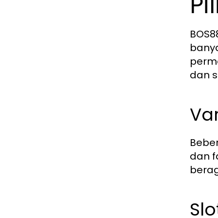
Pi
BOS88
banya
perma
dan s
Var
Beber
dan f
berag
Sl