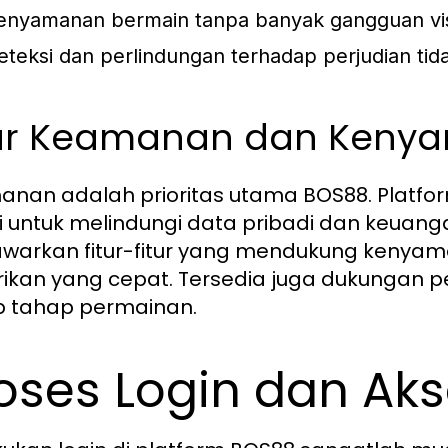
enyamanan bermain tanpa banyak gangguan vis
eteksi dan perlindungan terhadap perjudian ti
tur Keamanan dan Keny
nan adalah prioritas utama BOS88. Platfor
ni untuk melindungi data pribadi dan keuanga
arkan fitur-fitur yang mendukung kenyama
ikan yang cepat. Tersedia juga dukungan
p tahap permainan.
oses Login dan Ak