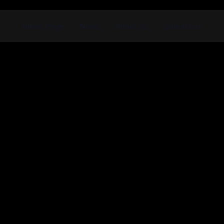
Home Page
News
About Us
Contact us