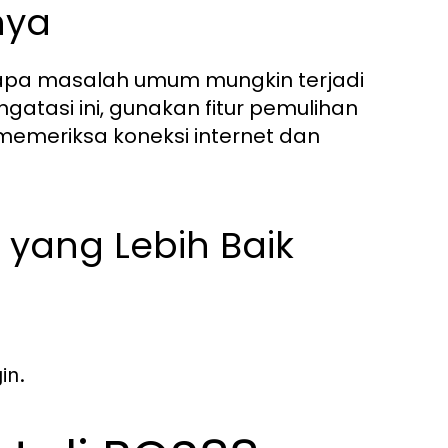
nya
erapa masalah umum mungkin terjadi
gatasi ini, gunakan fitur pemulihan
memeriksa koneksi internet dan
 yang Lebih Baik
in.