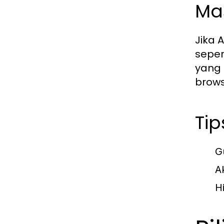
Ma
Jika 
seper
yang 
brows
Ti
G
Ak
H