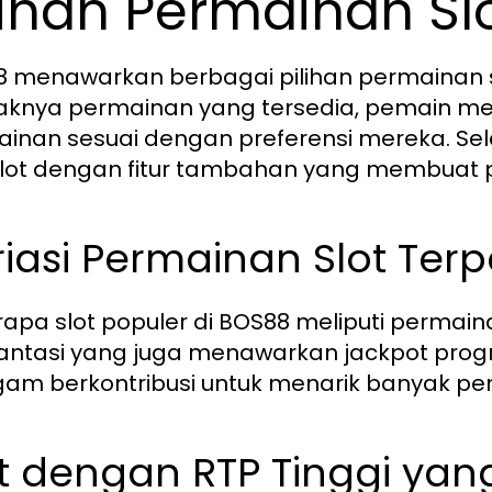
lihan Permainan Sl
 menawarkan berbagai pilihan permainan sl
knya permainan yang tersedia, pemain memili
inan sesuai dengan preferensi mereka. Selai
lot dengan fitur tambahan yang membuat 
iasi Permainan Slot Ter
apa slot populer di BOS88 meliputi permai
antasi yang juga menawarkan jackpot prog
am berkontribusi untuk menarik banyak pem
ot dengan RTP Tinggi ya