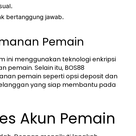
ual.
dak bertanggung jawab.
amanan Pemain
m ini menggunakan teknologi enkripsi
n pemain. Selain itu, BOS88
nan pemain seperti opsi deposit dan
 pelanggan yang siap membantu pada
ses Akun Pemain