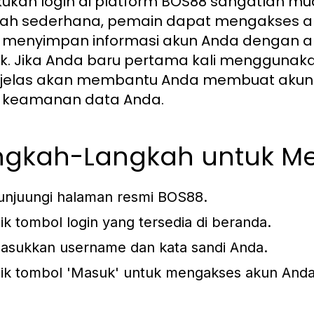
ukan login di platform BOS88 sangatlah m
ah sederhana, pemain dapat mengakses aku
 menyimpan informasi akun Anda dengan 
. Jika Anda baru pertama kali menggunakan
jelas akan membantu Anda membuat akun 
 keamanan data Anda.
ngkah-Langkah untuk Me
unjuungi halaman resmi BOS88.
lik tombol login yang tersedia di beranda.
asukkan username dan kata sandi Anda.
lik tombol 'Masuk' untuk mengakses akun Anda