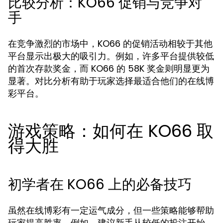
比较分析：KO66 促销与竞争对
手
在竞争激烈的市场中，KO66 的促销活动相较于其他
平台显示出极大的吸引力。例如，许多平台提供较低
的首次存款奖金，而 KO66 的 58K 奖金则明显更为
显著。对比分析有助于玩家选择最适合他们的在线博
彩平台。
游戏策略：如何在 KO66 取
得大胜
初学者在 KO66 上的必备技巧
虽然在线博彩有一定运气成分，但一些策略能够帮助
玩家提高胜率。例如，建议新手从较低的投注开始，