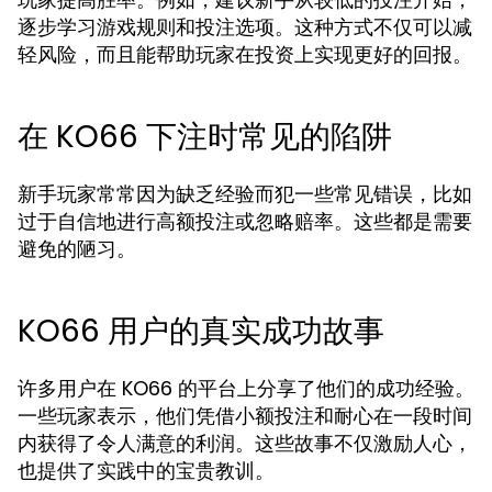
逐步学习游戏规则和投注选项。这种方式不仅可以减
轻风险，而且能帮助玩家在投资上实现更好的回报。
在 KO66 下注时常见的陷阱
新手玩家常常因为缺乏经验而犯一些常见错误，比如
过于自信地进行高额投注或忽略赔率。这些都是需要
避免的陋习。
KO66 用户的真实成功故事
许多用户在 KO66 的平台上分享了他们的成功经验。
一些玩家表示，他们凭借小额投注和耐心在一段时间
内获得了令人满意的利润。这些故事不仅激励人心，
也提供了实践中的宝贵教训。