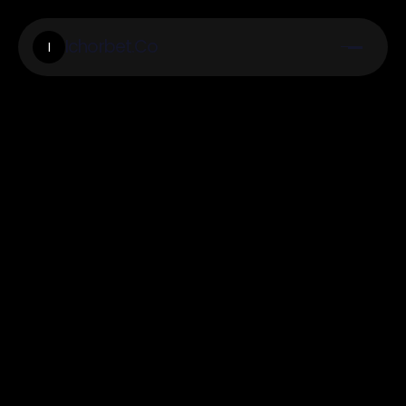
Ichorbet.Co
I